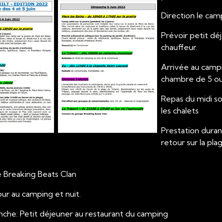
Direction le cam
Prévoir petit dé
chauffeur.
Arrivée au campi
chambre de 5 o
Repas du midi s
les chalets
Prestation durant 
retour sur la pla
e Breaking Beats Clan
etour au campin
dimanche: Petit déjeuner au r