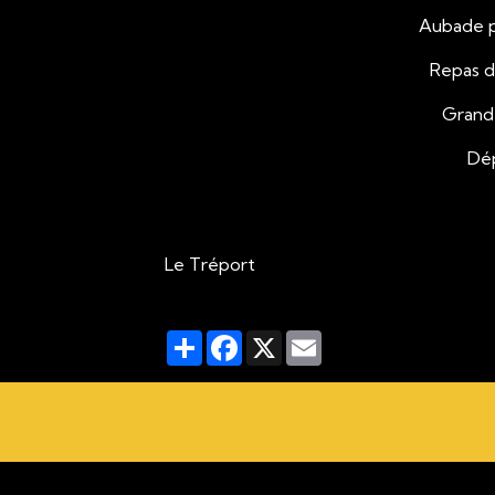
Aubad
Rep
Gr
Le Tréport
Partager
Facebook
X
Email