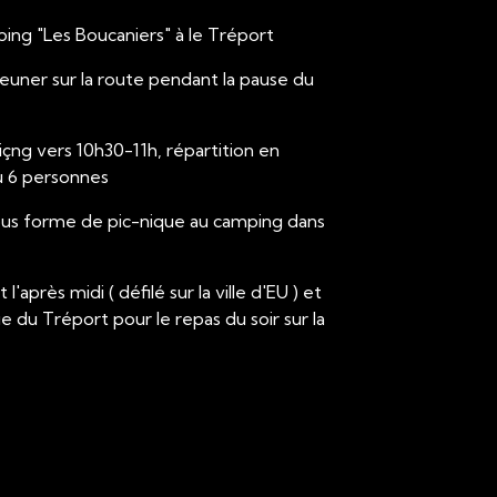
ping "Les Boucaniers" à le Tréport
jeuner sur la route pendant la pause du
çng vers 10h30-11h, répartition en
u 6 personnes
ous forme de pic-nique au camping dans
l'après midi ( défilé sur la ville d'EU ) et
ge du Tréport pour le repas du soir sur la
g et nuit.
estaurant du camping