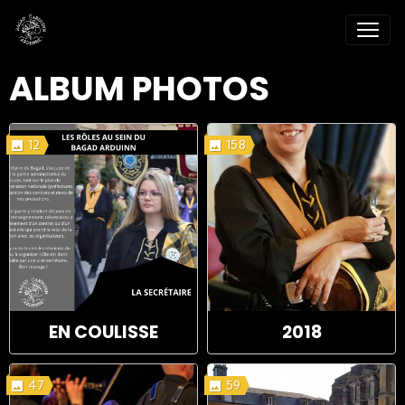
ALBUM PHOTOS
12
158
EN COULISSE
2018
47
59