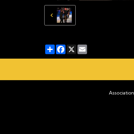
Partager
Facebook
X
Email
Association pour la pro
C