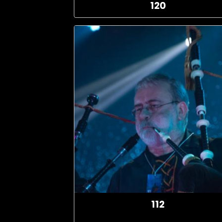
120
112