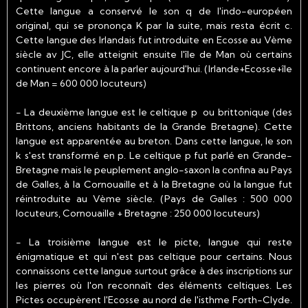
Cette langue a conservé le son q de l'indo-européen
original, qui se prononça K par la suite, mais resta écrit c.
Cette langue des Irlandais fut introduite en Ecosse au Vème
siècle av JC, elle atteignit ensuite l'île de Man où certains
continuent encore à la parler aujourd'hui. (Irlande+Ecosse+île
de Man = 600 000 locuteurs)
- La deuxième langue est le celtique p ou brittonique (des
Brittons, anciens habitants de la Grande Bretagne). Cette
langue est apparentée au breton. Dans cette langue, le son
k s'est transformé en p. Le celtique p fut parlé en Grande-
Bretagne mais le peuplement anglo-saxon la confina au Pays
de Galles, à la Cornouaille et à la Bretagne où la langue fut
réintroduite au Vème siècle. (Pays de Galles : 500 000
locuteurs, Cornouaille + Bretagne : 250 000 locuteurs)
- La troisième langue est le picte, langue qui reste
énigmatique et qui n'est pas celtique pour certains. Nous
connaissons cette langue surtout grâce à des inscriptions sur
les pierres où l'on reconnaît des éléments celtiques. Les
Pictes occupèrent l'Ecosse au nord de l'isthme Forth-Clyde.