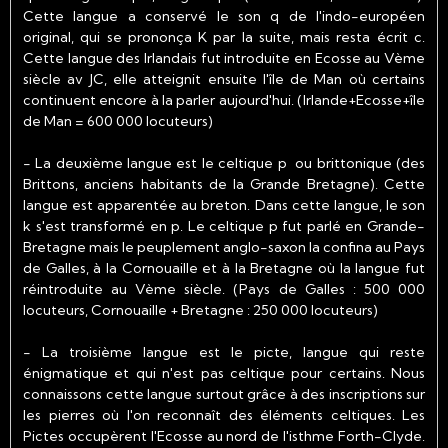
Cette langue a conservé le son q de l'indo-européen
original, qui se prononça K par la suite, mais resta écrit c.
Cette langue des Irlandais fut introduite en Ecosse au Vème
siècle av JC, elle atteignit ensuite l'île de Man où certains
continuent encore à la parler aujourd'hui. (Irlande+Ecosse+île
de Man = 600 000 locuteurs)
- La deuxième langue est le celtique p ou brittonique (des
Brittons, anciens habitants de la Grande Bretagne). Cette
langue est apparentée au breton. Dans cette langue, le son
k s'est transformé en p. Le celtique p fut parlé en Grande-
Bretagne mais le peuplement anglo-saxon la confina au Pays
de Galles, à la Cornouaille et à la Bretagne où la langue fut
réintroduite au Vème siècle. (Pays de Galles : 500 000
locuteurs, Cornouaille + Bretagne : 250 000 locuteurs)
- La troisième langue est le picte, langue qui reste
énigmatique et qui n'est pas celtique pour certains. Nous
connaissons cette langue surtout grâce à des inscriptions sur
les pierres où l'on reconnaît des éléments celtiques. Les
Pictes occupèrent l'Ecosse au nord de l'isthme Forth-Clyde.