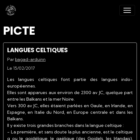
PICTE
LANGUES CELTIQUES
Par
bagad-arduinn
Le 15/02/2017
Les langues celtiques font partie des langues indo-
européennes.
Elles sont apparues aux environ de 2300 av JC, quelque part
entre les Balkans et la mer Noire.
Vers 300 av JC, elles étaient parlées en Gaule, en Irlande, en
Espagne, en Italie du Nord, en Europe centrale et dans les
Balkans.
Il y existe trois grandes branches dans la langue celtique :
- La
première
, et sans doute la plus ancienne, est le celtique
q ou le goidélique, le gaëlique (des Goidels, les Irlandais).